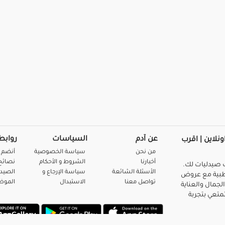
عن آدم
السياسات
روابط
ونلاين | اقرب
من نحن
سياسة الخصوصية
أنضم 
أخبارنا
الشروط و الأحكام
نصائح 
صيدليات لك.
الأسئلة الشائعة
سياسة الإرجاع و
الصيد
بية مع عروض
تواصل معنا
الاستبدال
المو
لجمال والعناية
متعي بتجربة