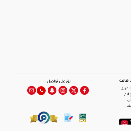
 هامة
ابق على تواصل
للفريق
آدم
لي
ظف