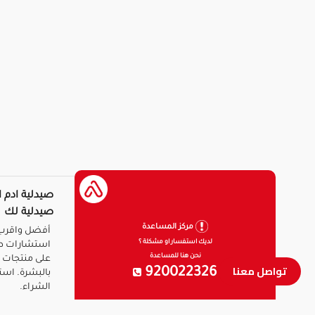
صيدلية ادم ا
صيدلية لك
مركز المساعدة
أفضل واقرب 
لديك استفسار او مشكلة ؟
استشارات ط
نحن هنا للمساعدة
على منتجات ا
تواصل معنا
920022326
بالبشرة. است
الشراء.