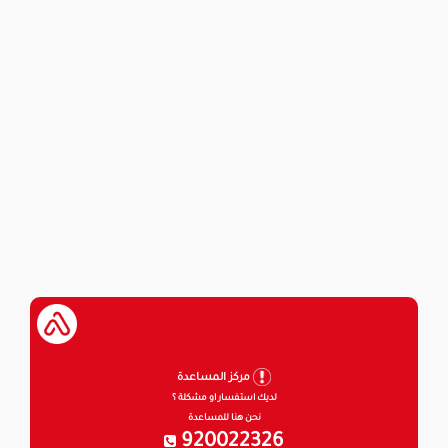
مركز المساعدة
لديك استفسار او مشكلة ؟
نحن هنا للمساعدة
920022326