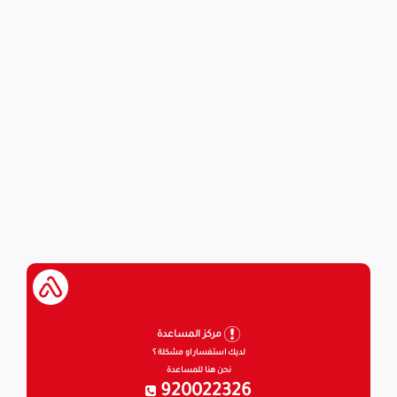
مركز المساعدة
لديك استفسار او مشكلة ؟
نحن هنا للمساعدة
920022326