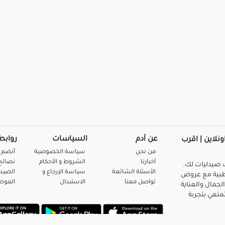
عن آدم
السياسات
روابط
ونلاين | اقرب
من نحن
سياسة الخصوصية
أنضم 
أخبارنا
الشروط و الأحكام
نصائح 
صيدليات لك.
الأسئلة الشائعة
سياسة الإرجاع و
الصيد
بية مع عروض
تواصل معنا
الاستبدال
المو
لجمال والعناية
متعي بتجربة