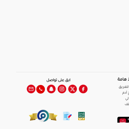
 هامة
ابق على تواصل
للفريق
آدم
لي
ظف