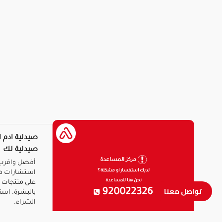
صيدلية ادم ا
صيدلية لك
مركز المساعدة
أفضل واقرب 
لديك استفسار او مشكلة ؟
استشارات ط
نحن هنا للمساعدة
على منتجات ا
تواصل معنا
920022326
بالبشرة. است
الشراء.