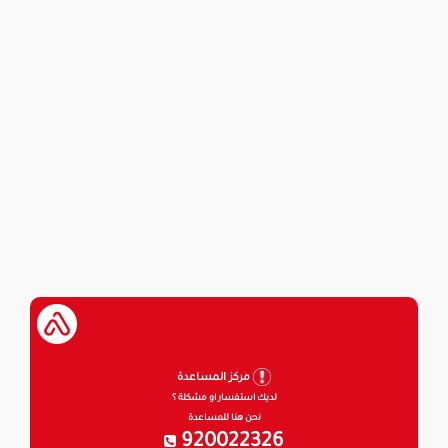
مركز المساعدة
لديك استفسار او مشكلة ؟
نحن هنا للمساعدة
920022326