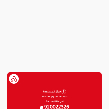
مركز المساعدة
لديك استفسار او مشكلة ؟
نحن هنا للمساعدة
920022326