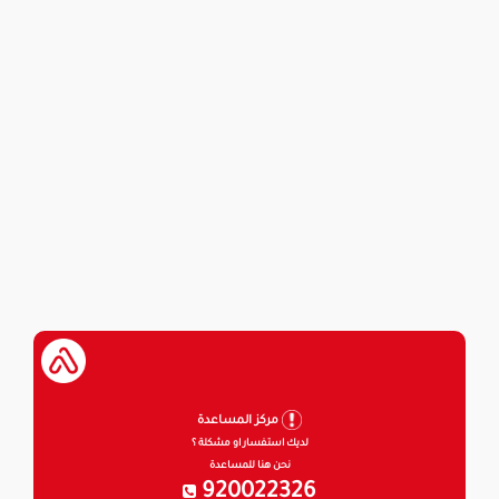
مركز المساعدة
لديك استفسار او مشكلة ؟
نحن هنا للمساعدة
920022326