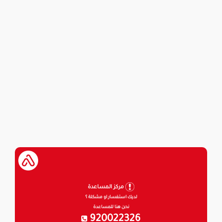
مركز المساعدة
لديك استفسار او مشكلة ؟
نحن هنا للمساعدة
920022326