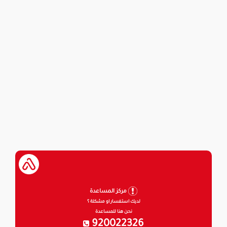
مركز المساعدة
لديك استفسار او مشكلة ؟
نحن هنا للمساعدة
920022326