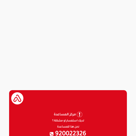
مركز المساعدة
لديك استفسار او مشكلة ؟
نحن هنا للمساعدة
920022326