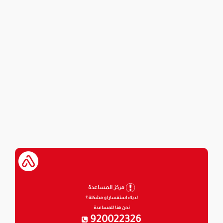
مركز المساعدة
لديك استفسار او مشكلة ؟
نحن هنا للمساعدة
920022326