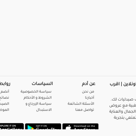
عن آدم
السياسات
روابط
ونلاين | اقرب
من نحن
سياسة الخصوصية
أنضم 
أخبارنا
الشروط و الأحكام
نصائح 
صيدليات لك.
الأسئلة الشائعة
سياسة الإرجاع و
الصيد
بية مع عروض
تواصل معنا
الاستبدال
المو
لجمال والعناية
متعي بتجربة